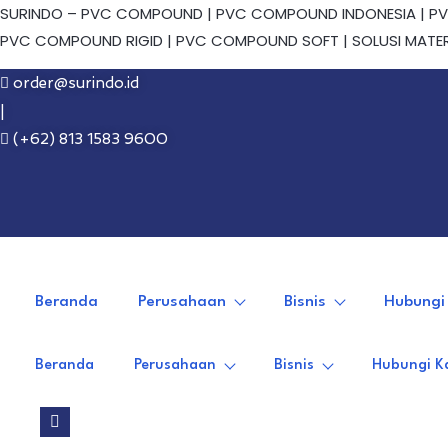
Lewati
SURINDO – PVC COMPOUND | PVC COMPOUND INDONESIA | PVC
ke
PVC COMPOUND RIGID | PVC COMPOUND SOFT | SOLUSI MATER
konten
order@surindo.id
|
(+62) 813 1583 9600
Beranda
Perusahaan
Bisnis
Hubungi
Beranda
Perusahaan
Bisnis
Hubungi K