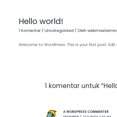
Hello world!
1 Komentar
/
Uncategorized
/ Oleh
webmastermrc
Welcome to WordPress. This is your first post. Edit o
Navigasi
pos
1 komentar untuk “Hello
A WORDPRESS COMMENTER
DESEMBER 7, 2021 PADA 2:39 AM