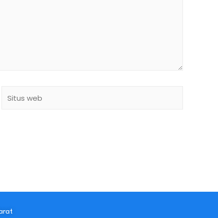
Situs
web
arat